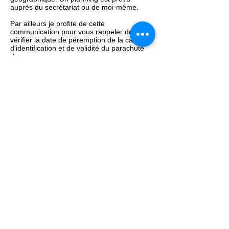
auprès du secrétariat ou de moi-même.
Par ailleurs je profite de cette
communication pour vous rappeler de
vérifier la date de péremption de la carte
d'identification et de validité du parachute
de secours.
Je vous souhaite de très bons vols.
Info sécurité
Vous voulez connaitre le poids de votre
ULM ?
Nous avons les balances pour vous y
aider...
BALANCES DE PESÉE...
Nos partenaires