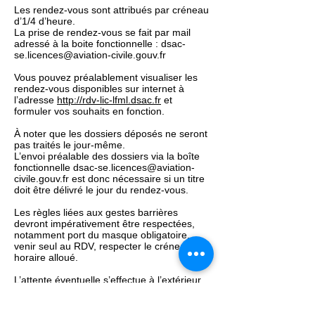
Les rendez-vous sont attribués par créneau
d’1/4 d’heure.
La prise de rendez-vous se fait par mail
adressé à la boite fonctionnelle :
dsac-
se.licences@aviation-civile.gouv.fr
Vous pouvez préalablement visualiser les
rendez-vous disponibles sur internet à
l’adresse
http://rdv-lic-lfml.dsac.fr
et
formuler vos souhaits en fonction.
À noter que les dossiers déposés ne seront
pas traités le jour-même.
L’envoi préalable des dossiers via la boîte
fonctionnelle
dsac-se.licences@aviation-
civile.gouv.fr
est donc nécessaire si un titre
doit être délivré le jour du rendez-vous.
Les règles liées aux gestes barrières
devront impérativement être respectées,
notamment port du masque obligatoire,
venir seul au RDV, respecter le créneau
horaire alloué.
L’attente éventuelle s’effectue à l’extérieur
du bâtiment.